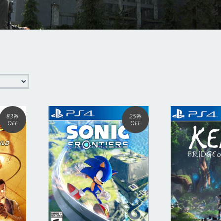
83
%
25
%
OFF
OFF