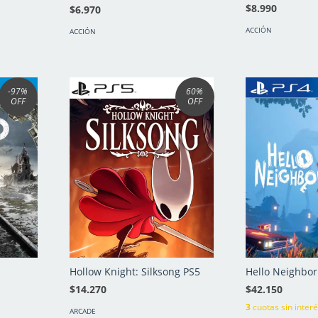
$8.990
$6.970
ACCIÓN
ACCIÓN
-97
%
60
%
OFF
OFF
Hollow Knight: Silksong PS5
Hello Neighbor
$14.270
$42.150
3
cuotas sin inter
ARCADE