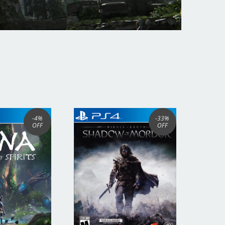
-4
%
-33
%
OFF
OFF