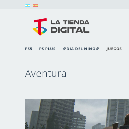
PS5
PS PLUS
🎉DÍA DEL NIÑO🎉
JUEGOS
Aventura