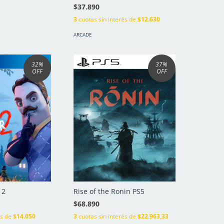
$37.890
3
cuotas sin interés de
$12.630
ARCADE
32
%
37
%
OFF
OFF
 2
Rise of the Ronin PS5
$68.890
és de
$14.050
3
cuotas sin interés de
$22.963,33