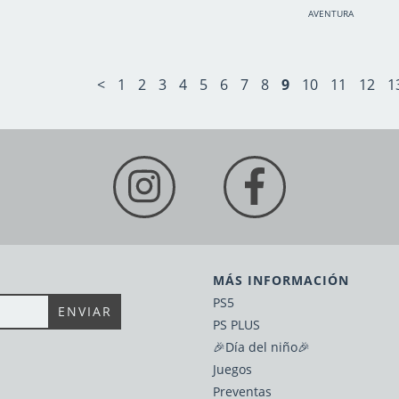
AVENTURA
<
1
2
3
4
5
6
7
8
9
10
11
12
1
MÁS INFORMACIÓN
PS5
PS PLUS
🎉Día del niño🎉
Juegos
Preventas