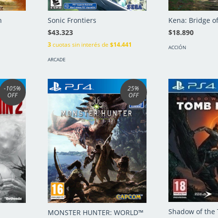
n
Sonic Frontiers
Kena: Bridge of
$43.323
$18.890
3
cuotas sin interés de
$14.441
ACCIÓN
ARCADE
-105
%
25
%
OFF
OFF
Shadow of the
MONSTER HUNTER: WORLD™