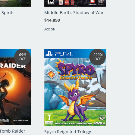
 Spirits
Middle-Earth: Shadow of War
$14.890
ACCIÓN
69
%
-299
%
OFF
OFF
 Tomb Raider
Spyro Reignited Trilogy