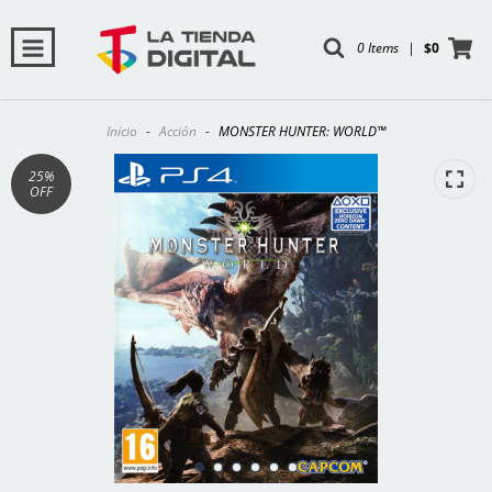
0 Items
|
$0
Inicio
-
Acción
-
MONSTER HUNTER: WORLD™
25
%
OFF