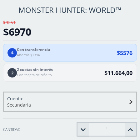
MONSTER HUNTER: WORLD™
$9251
$6970
Con transferencia
$5576
$
Ahorrás $1394
2 cuotas sin interés
$11.664,00
2
Con tarjeta de crédito
Cuenta:
Secundaria
CANTIDAD