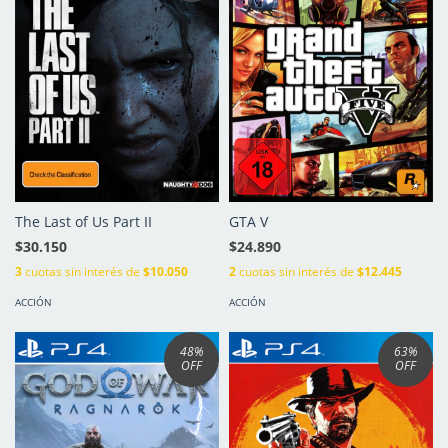
The Last of Us Part II
GTA V
$30.150
$24.890
3
cuotas sin interés de
$10.050
2
cuotas sin interés de
$12.445
ACCIÓN
ACCIÓN
48
%
63
%
OFF
OFF