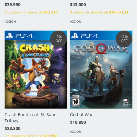
$39.990
$43.000
3
cuotas sin interés de
$13.330
3
cuotas sin interés de
$14.333,33
ACCIÓN
ACCIÓN
-6
%
41
%
OFF
OFF
Crash Bandicoot: N. Sane
God of War
Trilogy
$10.890
$23.800
ACCIÓN
2
cuotas sin interés de
$11.900