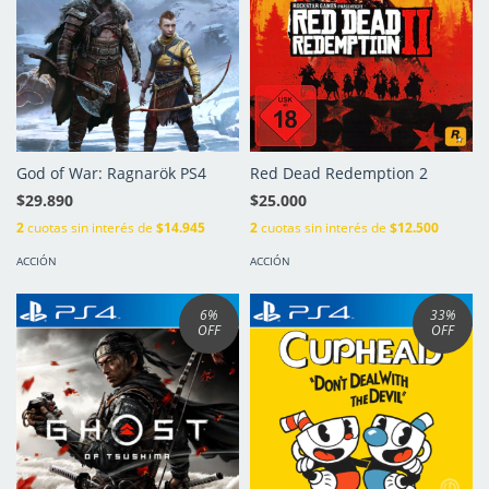
God of War: Ragnarök PS4
Red Dead Redemption 2
$29.890
$25.000
2
cuotas sin interés de
$14.945
2
cuotas sin interés de
$12.500
ACCIÓN
ACCIÓN
6
%
33
%
OFF
OFF