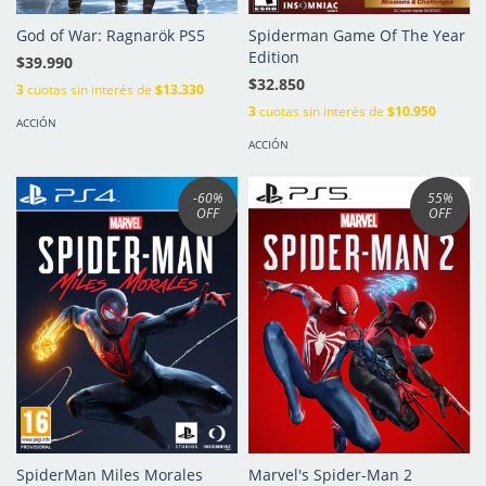
God of War: Ragnarök PS5
Spiderman Game Of The Year
Edition
$39.990
$32.850
3
cuotas sin interés de
$13.330
3
cuotas sin interés de
$10.950
ACCIÓN
ACCIÓN
-60
%
55
%
OFF
OFF
SpiderMan Miles Morales
Marvel's Spider-Man 2