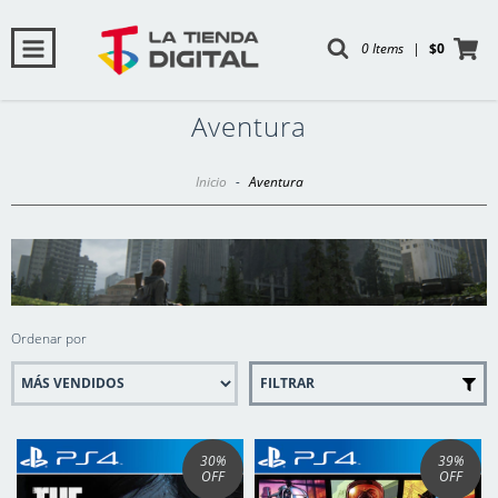
0 Items
|
$0
Aventura
Inicio
-
Aventura
Ordenar por
FILTRAR
30
%
39
%
OFF
OFF