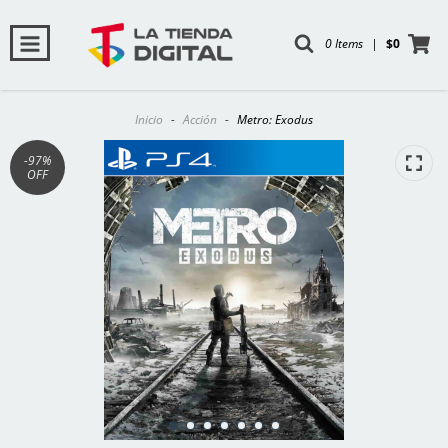
0 Items
|
$0
Inicio
-
Acción
-
Metro: Exodus
-97
%
OFF