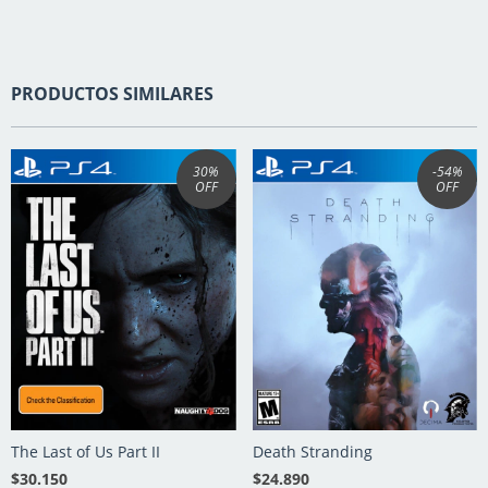
PRODUCTOS SIMILARES
30
%
-54
%
OFF
OFF
The Last of Us Part II
Death Stranding
$30.150
$24.890