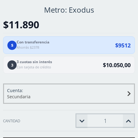
Metro: Exodus
$11.890
Con transferencia
$9512
$
Ahorrás $2378
3 cuotas sin interés
$10.050,00
3
Con tarjeta de crédito
Cuenta:
Secundaria
CANTIDAD