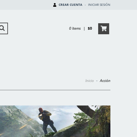
CREAR CUENTA
-
INICIAR SESIÓN
0 Items
|
$0
Inicio
-
Acción