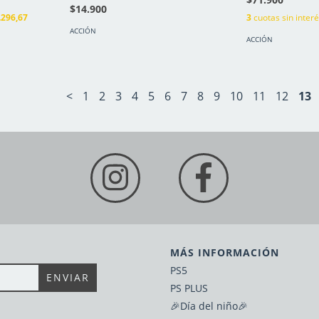
$14.900
.296,67
3
cuotas sin inter
ACCIÓN
ACCIÓN
<
1
2
3
4
5
6
7
8
9
10
11
12
13
MÁS INFORMACIÓN
PS5
PS PLUS
🎉Día del niño🎉