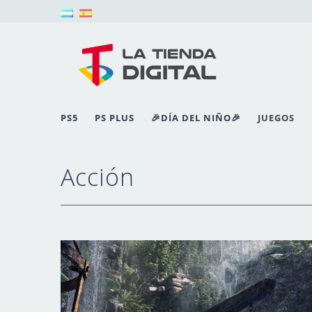
PS5
PS PLUS
🎉DÍA DEL NIÑO🎉
JUEGOS
Acción