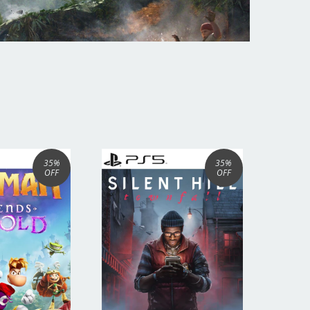
35
%
35
%
OFF
OFF