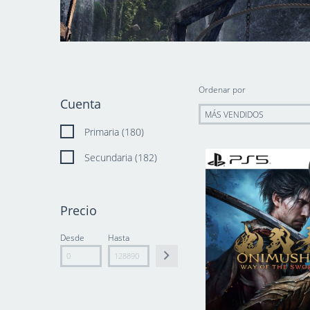
Ordenar por
Cuenta
Primaria (180)
Secundaria (182)
Precio
Desde
Hasta