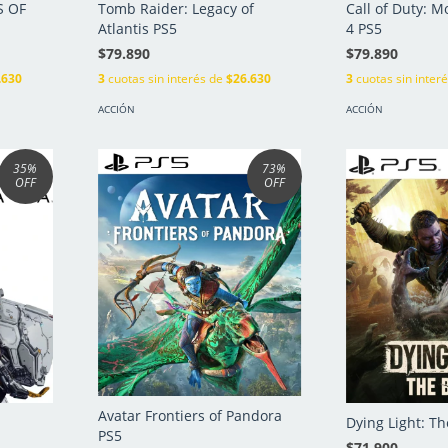
S OF
Tomb Raider: Legacy of
Call of Duty: 
Atlantis PS5
4 PS5
$79.890
$79.890
.630
3
cuotas sin interés de
$26.630
3
cuotas sin inter
ACCIÓN
ACCIÓN
35
%
73
%
OFF
OFF
Avatar Frontiers of Pandora
Dying Light: Th
PS5
$71.900