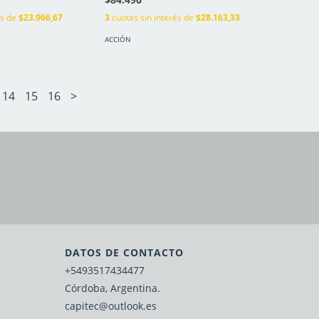
és de
$23.966,67
3
cuotas sin interés de
$28.163,33
ACCIÓN
14
15
16
>
DATOS DE CONTACTO
+5493517434477
Córdoba, Argentina.
capitec@outlook.es