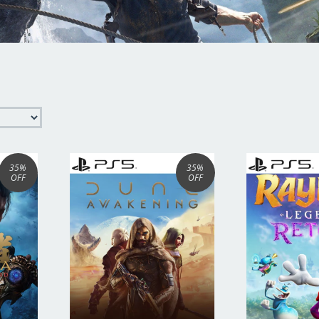
35
%
35
%
OFF
OFF