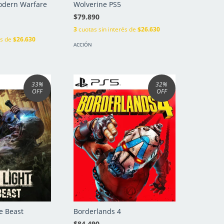
Modern Warfare
Wolverine PS5
$79.890
3
cuotas sin interés de
$26.630
és de
$26.630
ACCIÓN
33
%
32
%
OFF
OFF
e Beast
Borderlands 4
$84.490