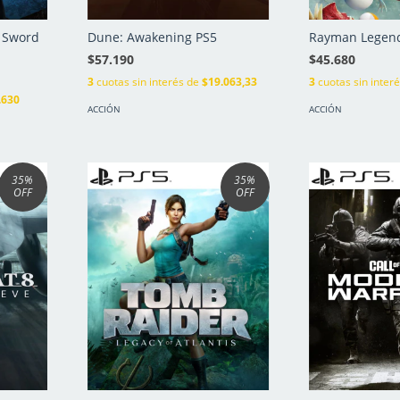
 Sword
Dune: Awakening PS5
Rayman Legend
$57.190
$45.680
3
cuotas sin interés de
$19.063,33
3
cuotas sin inter
.630
ACCIÓN
ACCIÓN
35
%
35
%
OFF
OFF