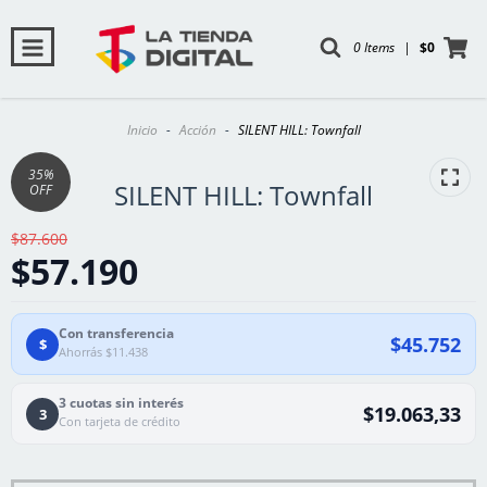
0 Items
|
$0
Inicio
-
Acción
-
SILENT HILL: Townfall
35
%
SILENT HILL: Townfall
OFF
$87.600
$57.190
Con transferencia
$45.752
$
Ahorrás $11.438
3 cuotas sin interés
$19.063,33
3
Con tarjeta de crédito