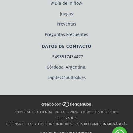
🎉Día del niño🎉
Juegos
Preventas
Preguntas Frecuentes
DATOS DE CONTACTO
+5493517434477
Córdoba, Argentina.
capitec@outlook.es
COPYRIGHT LA TIENDA DIGITAL - 2026. TODOS LOS DERECHOS
RESERVADOS.
DEFENSA DE LAS Y LOS CONSUMIDORES. PARA RECLAMOS
INGRESÁ ACÁ.
BOTÓN DE ARREPENTIMIENTO