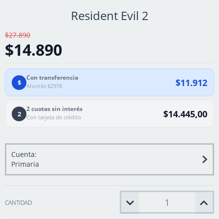
Resident Evil 2
$27.890
$14.890
Con transferencia
$11.912
$
Ahorrás $2978
2 cuotas sin interés
$14.445,00
2
Con tarjeta de crédito
Cuenta:
Primaria
CANTIDAD