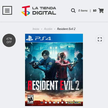
0 Items
|
$0
Inicio
-
Acción
-
Resident Evil 2
47
%
OFF