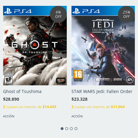
6
%
25
%
OFF
OFF
Ghost of Tsushima
STAR WARS Jedi: Fallen Order
$28.890
$23.328
2
cuotas sin interés de
$14.445
2
cuotas sin interés de
$11.664
ACCIÓN
ACCIÓN