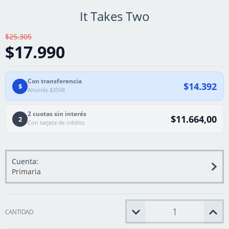
It Takes Two
$25.305
$17.990
Con transferencia
$14.392
$
Ahorrás $3598
2 cuotas sin interés
$11.664,00
2
Con tarjeta de crédito
Cuenta:
Primaria
CANTIDAD