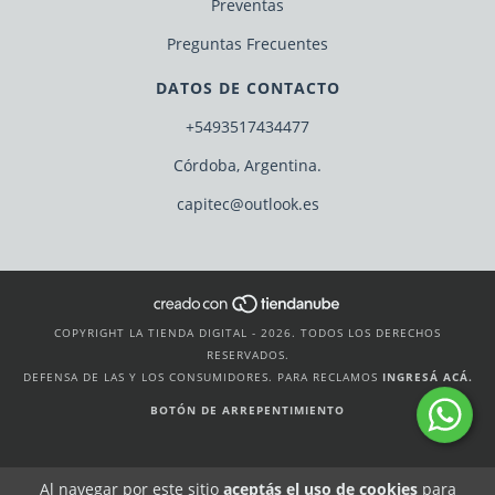
Preventas
Preguntas Frecuentes
DATOS DE CONTACTO
+5493517434477
Córdoba, Argentina.
capitec@outlook.es
COPYRIGHT LA TIENDA DIGITAL - 2026. TODOS LOS DERECHOS
RESERVADOS.
DEFENSA DE LAS Y LOS CONSUMIDORES. PARA RECLAMOS
INGRESÁ ACÁ.
BOTÓN DE ARREPENTIMIENTO
Al navegar por este sitio
aceptás el uso de cookies
para