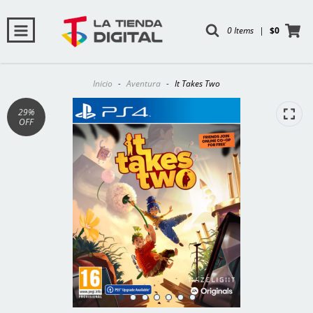
0 Items
|
$0
Inicio
-
Aventura
-
It Takes Two
29
%
OFF