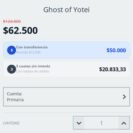
Ghost of Yotei
$124.800
$62.500
Con transferencia
$50.000
$
Ahorrás $12.500
3 cuotas sin interés
$20.833,33
3
Con tarjeta de crédito
Cuenta:
Primaria
CANTIDAD