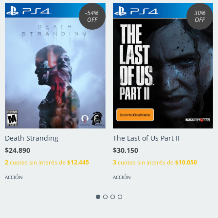
-54
%
30
%
OFF
OFF
Death Stranding
The Last of Us Part II
$24.890
$30.150
2
cuotas sin interés de
$12.445
3
cuotas sin interés de
$10.050
ACCIÓN
ACCIÓN