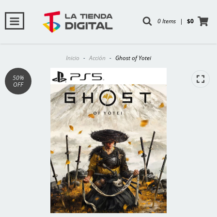
0 Items
|
$0
Inicio
-
Acción
-
Ghost of Yotei
50
%
OFF