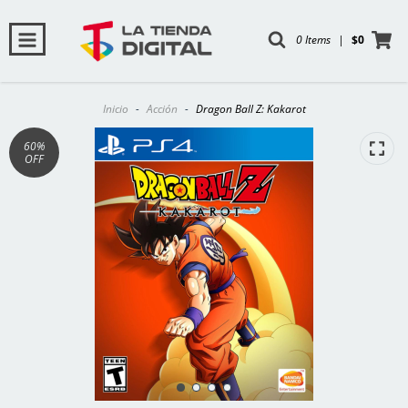
0 Items
|
$0
Inicio
-
Acción
-
Dragon Ball Z: Kakarot
60
%
OFF