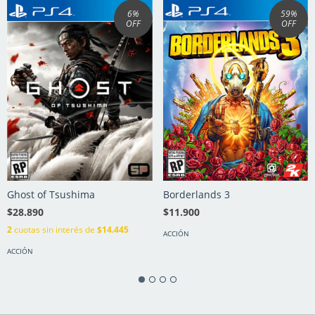
6
%
59
%
OFF
OFF
Ghost of Tsushima
Borderlands 3
$28.890
$11.900
2
cuotas sin interés de
$14.445
ACCIÓN
ACCIÓN