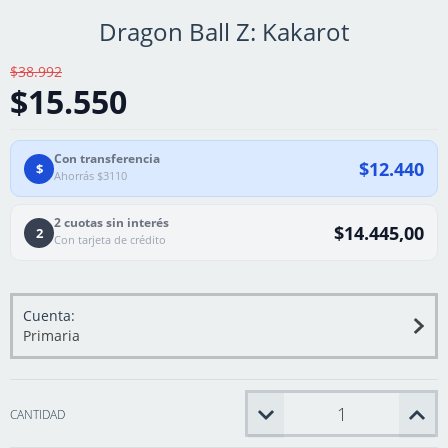
Dragon Ball Z: Kakarot
$38.992
$15.550
Con transferencia
$12.440
$
Ahorrás $3110
2 cuotas sin interés
$14.445,00
2
Con tarjeta de crédito
Cuenta:
Primaria
CANTIDAD