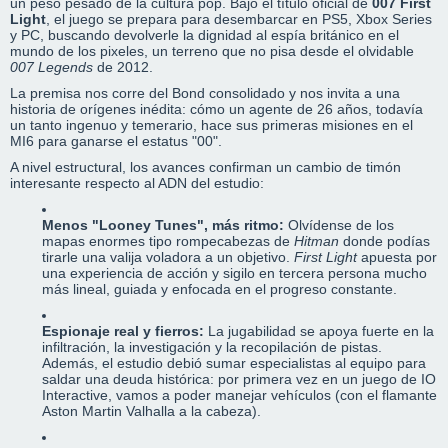
un peso pesado de la cultura pop.
Bajo el título oficial de
007 First
Light
, el juego se prepara para desembarcar en PS5, Xbox Series
y PC, buscando devolverle la dignidad al espía británico en el
mundo de los pixeles, un terreno que no pisa desde el olvidable
007 Legends
de 2012.
La premisa nos corre del Bond consolidado y nos invita a una
historia de orígenes inédita: cómo un agente de 26 años, todavía
un tanto ingenuo y temerario, hace sus primeras misiones en el
MI6 para ganarse el estatus "00".
A nivel estructural, los avances confirman un cambio de timón
interesante respecto al ADN del estudio:
Menos "Looney Tunes", más ritmo:
Olvídense de los
mapas enormes tipo rompecabezas de
Hitman
donde podías
tirarle una valija voladora a un objetivo.
First Light
apuesta por
una experiencia de acción y sigilo en tercera persona mucho
más lineal, guiada y enfocada en el progreso constante.
Espionaje real y fierros:
La jugabilidad se apoya fuerte en la
infiltración, la investigación y la recopilación de pistas.
Además, el estudio debió sumar especialistas al equipo para
saldar una deuda histórica: por primera vez en un juego de IO
Interactive, vamos a poder manejar vehículos (con el flamante
Aston Martin Valhalla a la cabeza).