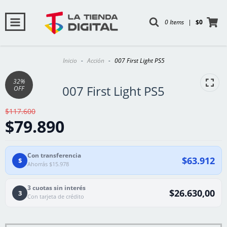
0 Items
|
$0
Inicio
-
Acción
-
007 First Light PS5
32
%
007 First Light PS5
OFF
$117.600
$79.890
Con transferencia
$63.912
$
Ahorrás $15.978
3 cuotas sin interés
$26.630,00
3
Con tarjeta de crédito