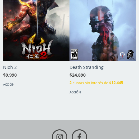
Nioh 2
Death Stranding
M
$9.990
$24.890
$
2
cuotas sin interés de
$12.445
ACCIÓN
A
ACCIÓN