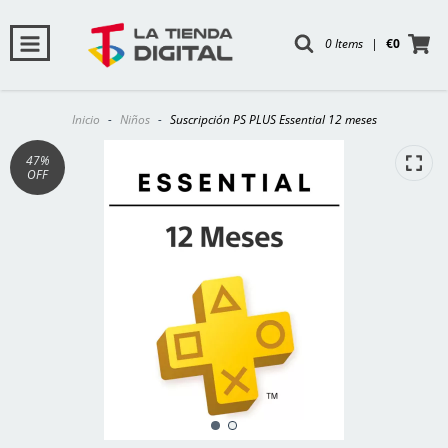
0 Items
|
€0
Inicio
-
Niños
-
Suscripción PS PLUS Essential 12 meses
47
%
OFF