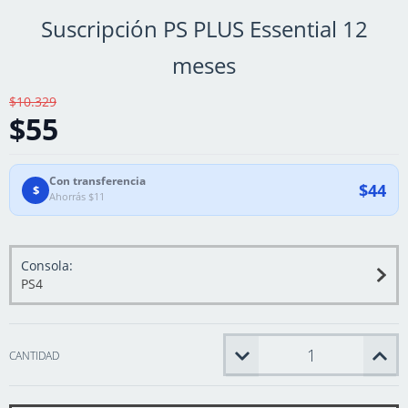
Suscripción PS PLUS Essential 12
meses
$10.329
$55
Con transferencia
$44
$
Ahorrás $11
Consola:
PS4
CANTIDAD