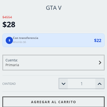
GTA V
$4554
$28
Con transferencia
$22
$
Ahorrás $6
Cuenta:
Primaria
CANTIDAD