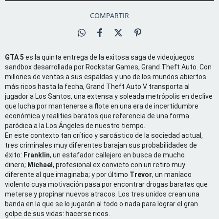
COMPARTIR
GTA 5
es la quinta entrega de la exitosa saga de videojuegos
sandbox desarrollada por Rockstar Games, Grand Theft Auto. Con
millones de ventas a sus espaldas y uno de los mundos abiertos
más ricos hasta la fecha, Grand Theft Auto V transporta al
jugador a Los Santos, una extensa y soleada metrópolis en declive
que lucha por mantenerse a flote en una era de incertidumbre
económica y realities baratos que referencia de una forma
paródica a la Los Ángeles de nuestro tiempo.
En este contexto tan crítico y sarcástico de la sociedad actual,
tres criminales muy diferentes barajan sus probabilidades de
éxito:
Franklin
, un estafador callejero en busca de mucho
dinero;
Michael
, profesional ex convicto con un retiro muy
diferente al que imaginaba; y por último
Trevor
, un maníaco
violento cuya motivación pasa por encontrar drogas baratas que
meterse y propinar nuevos atracos. Los tres unidos crean una
banda en la que se lo jugarán al todo o nada para lograr el gran
golpe de sus vidas: hacerse ricos.