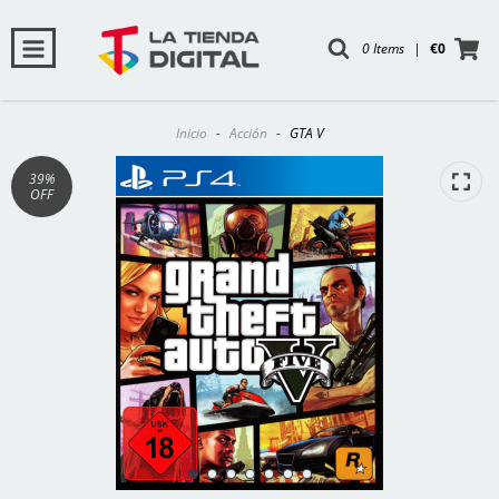
0 Items
|
€0
Inicio
-
Acción
-
GTA V
39
%
OFF