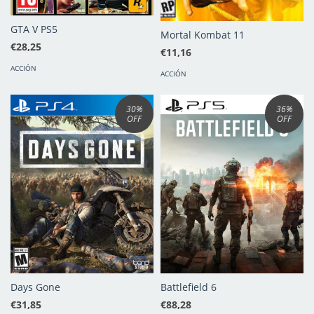
GTA V PS5
Mortal Kombat 11
€28,25
€11,16
ACCIÓN
ACCIÓN
30
%
36
%
OFF
OFF
Days Gone
Battlefield 6
€31,85
€88,28