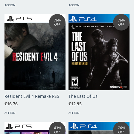
ACCIÓN
ACCIÓN
76
%
76
%
OFF
OFF
Resident Evil 4 Remake PS5
The Last Of Us
€16,76
€12,95
ACCIÓN
ACCIÓN
43
%
76
%
OFF
OFF