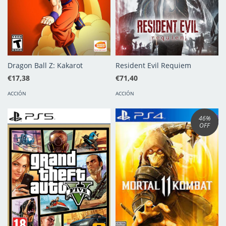
Dragon Ball Z: Kakarot
Resident Evil Requiem
€17,38
€71,40
ACCIÓN
ACCIÓN
46
%
OFF