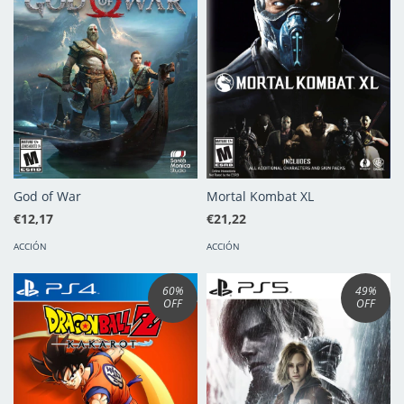
God of War
Mortal Kombat XL
€12,17
€21,22
ACCIÓN
ACCIÓN
60
%
49
%
OFF
OFF