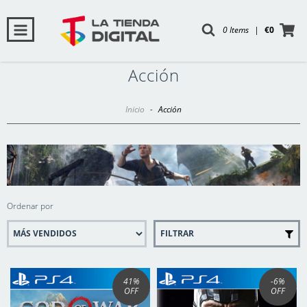
0 Items
|
€0
Acción
Inicio
-
Acción
Ordenar por
FILTRAR
41
%
-6
%
OFF
OFF