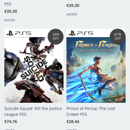
PS5
€39,30
€39,30
ACCIÓN
ACCIÓN
39
%
67
%
OFF
OFF
Suicide Squad: Kill the Justice
Prince of Persia: The Lost
League PS5
Crown PS5
€74,76
€28,44