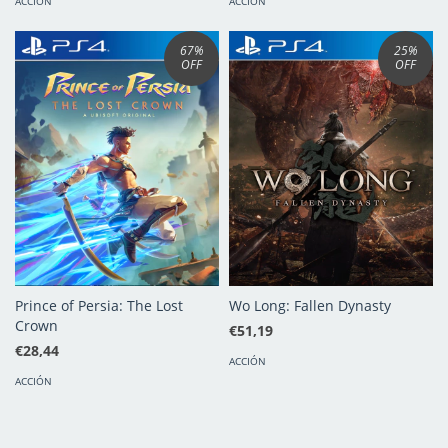
ACCIÓN
ACCIÓN
67
%
25
%
OFF
OFF
Prince of Persia: The Lost
Wo Long: Fallen Dynasty
Crown
€51,19
€28,44
ACCIÓN
ACCIÓN