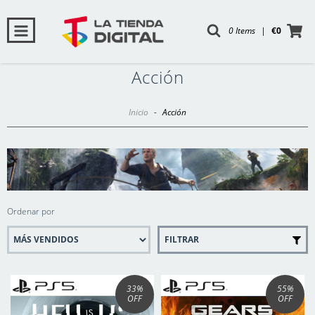
0 Items
|
€0
Acción
Inicio
-
Acción
Ordenar por
FILTRAR
33
%
55
%
OFF
OFF