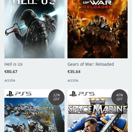
Hell is Us
Gears of War: Reloaded
€80,67
€35,64
ACCIÓN
ACCIÓN
32
%
40
%
OFF
OFF