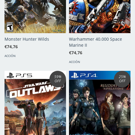
Monster Hunter Wilds
Warhammer 40.000 Space
Marine II
€74,76
€74,76
ACCIÓN
ACCIÓN
59
%
25
%
OFF
OFF