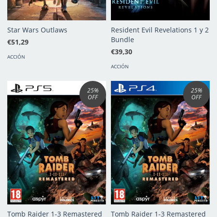
Star Wars Outlaws
Resident Evil Revelations 1 y 2
Bundle
€51,29
€39,30
ACCIÓN
ACCIÓN
25
%
25
%
OFF
OFF
Tomb Raider 1-3 Remastered
Tomb Raider 1-3 Remastered